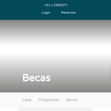
+51 1 2991877
Login
Reservas
Becas
Casa
Programas
Becas