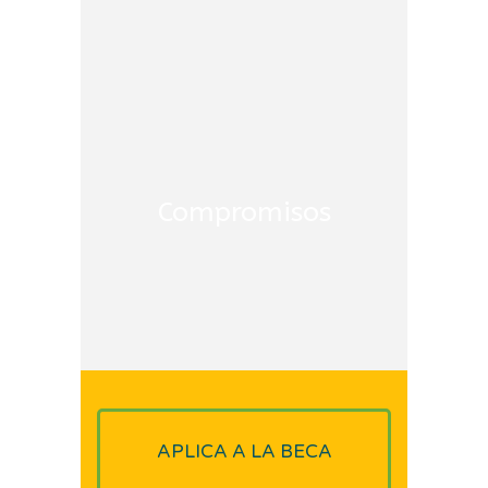
COMPROMISOS
✓ Recitales Culturales
Compromisos
✓ Campañas sociales
✓ Actividades Recreativas
APLICA A LA BECA