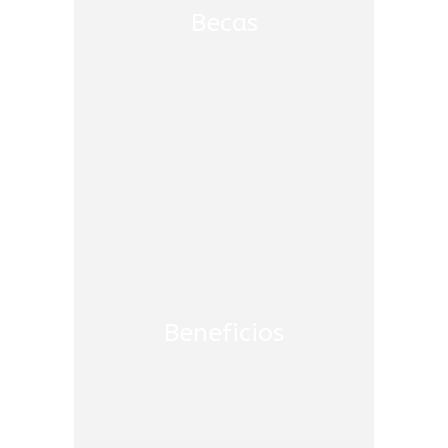
✓ Beca parcial
Becas
✓ Beca total
✓ Excelencia académica
BENEFICIOS
✓ Créditos educativos
Beneficios
✓ Convenios institucionales
✓ Descuentos educativos