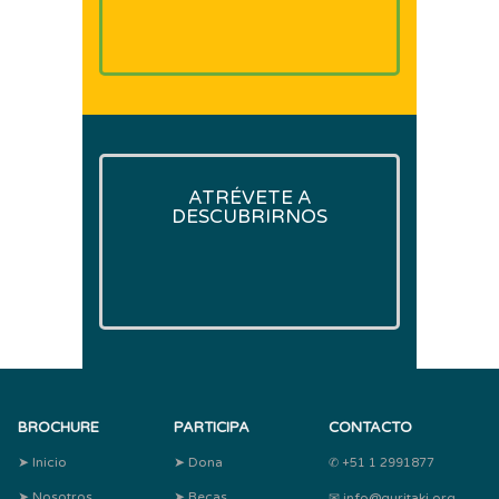
ATRÉVETE A
DESCUBRIRNOS
BROCHURE
PARTICIPA
CONTACTO
➤ Inicio
➤ Dona
✆ +51 1 2991877
➤ Nosotros
➤ Becas
✉ info@quritaki.org