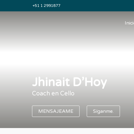
+51 1 2991877
Inic
Jhinait D’Hoy
Coach en Cello
MENSAJEAME
Síganme.