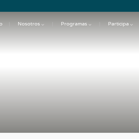
io
Nosotros ⌵
Programas ⌵
Participa ⌵