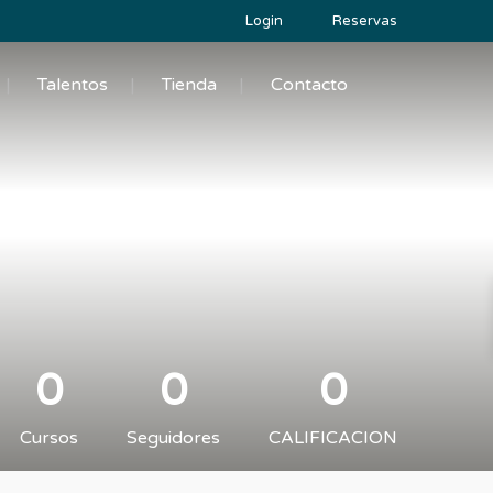
Login
Reservas
Talentos
Tienda
Contacto
0
0
0
Cursos
Seguidores
CALIFICACION